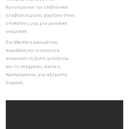
Καλντέρα και του επιβλητικού
ηλιοβασιλέματος χαρίζουν στους
επισκέπτες μας μια μοναδική
ανάμνηση.
Στο Villa Irini η κυκλαδίτικη
παράδοση και η απλότητα
συναντούν τη ζεστή φιλοξενία
και τις σύγχρονες ανέσεις
προσφέροντας μια αξέχαστη
διαμονή.